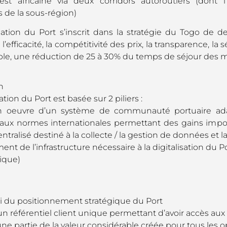
est africaine via deux corridors autoroutiers (dont
s de la sous-région)
isation du Port s’inscrit dans la stratégie du Togo de d
l’efficacité, la compétitivité des prix, la transparence, la 
le, une réduction de 25 à 30% du temps de séjour des m
n
sation du Port est basée sur 2 piliers :
 oeuvre d’un système de communauté portuaire adap
ux normes internationales permettant des gains import
tralisé destiné à la collecte / la gestion de données et la
ent de l’infrastructure nécessaire à la digitalisation du
tique)
rti du positionnement stratégique du Port
un référentiel client unique permettant d’avoir accès aux
ne partie de la valeur considérable créée pour tous les o