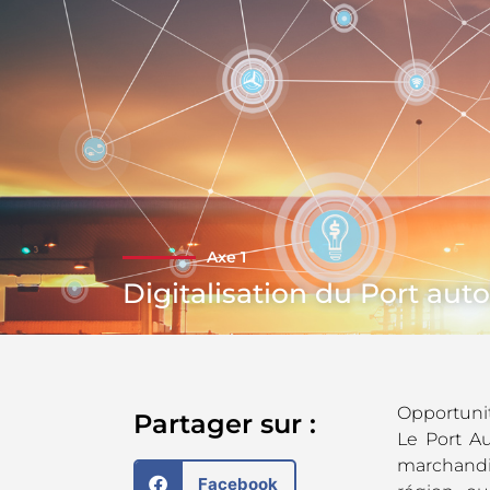
Axe 1
Digitalisation du Port a
Opportuni
Partager sur :
Le Port A
marchandis
Facebook