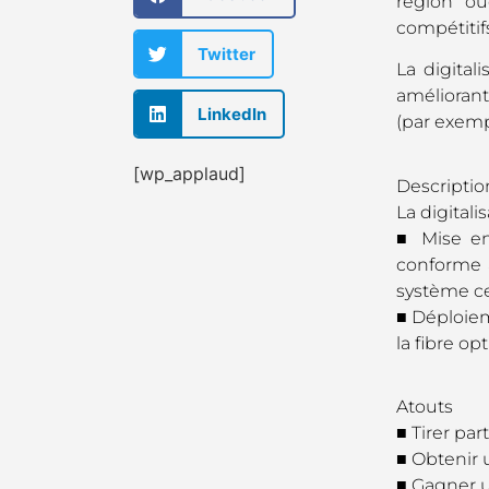
région ou
compétitif
Twitter
La digital
améliorant 
LinkedIn
(par exemp
[wp_applaud]
Descriptio
La digitali
■ Mise en
conforme a
système cen
■ Déploiem
la fibre op
Atouts
■ Tirer pa
■ Obtenir 
■ Gagner u